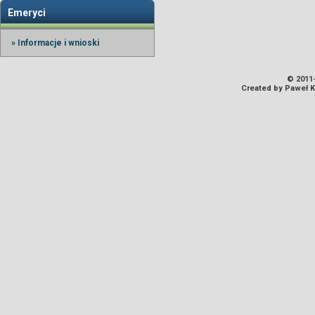
Emeryci
» Informacje i wnioski
© 2011-
Created by Paweł 