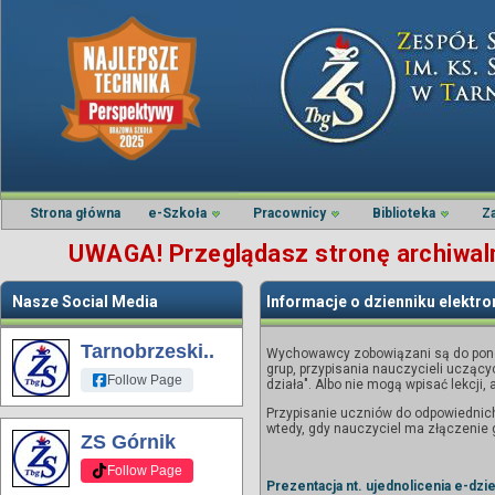
Strona główna
e-Szkoła
Pracownicy
Biblioteka
Z
UWAGA! Przeglądasz stronę archiwalną
Nasze Social Media
Informacje o dzienniku elektr
Tarnobrzeski..
Wychowawcy zobowiązani są do ponown
grup, przypisania nauczycieli uczący
Follow Page
działa". Albo nie mogą wpisać lekcji, 
Przypisanie uczniów do odpowiednic
wtedy, gdy nauczyciel ma złączenie 
ZS Górnik
Follow Page
Prezentacja nt. ujednolicenia e-dzi