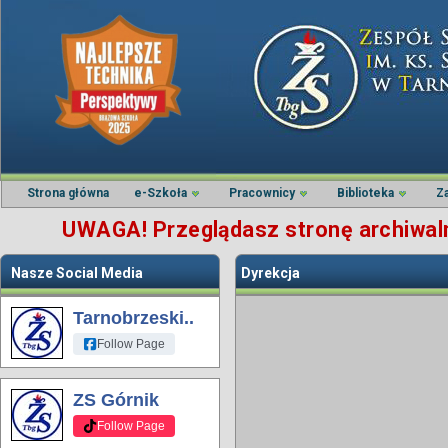
Strona główna
e-Szkoła
Pracownicy
Biblioteka
Z
UWAGA! Przeglądasz stronę archiwalną
Nasze Social Media
Dyrekcja
Tarnobrzeski..
Follow Page
ZS Górnik
Follow Page