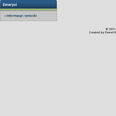
Emeryci
» Informacje i wnioski
© 2011-
Created by Paweł 