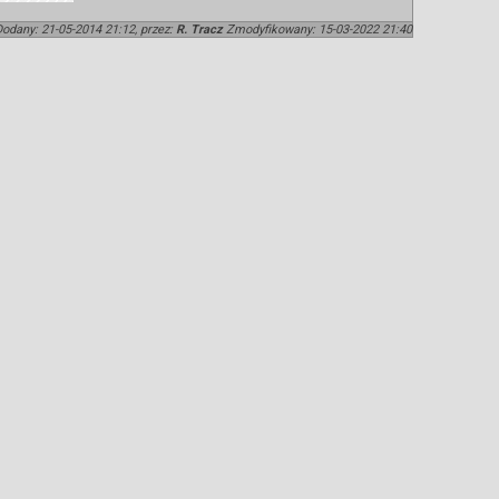
Dodany: 21-05-2014 21:12, przez:
R. Tracz
Zmodyfikowany: 15-03-2022 21:40