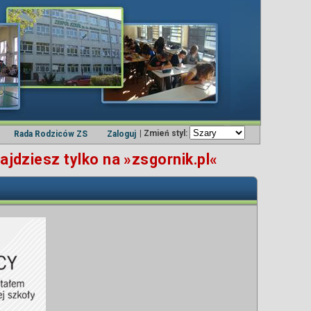
| Zmień styl:
Rada Rodziców ZS
Zaloguj
jdziesz tylko na »zsgornik.pl«