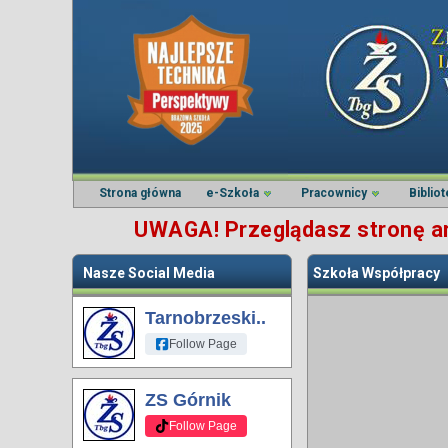
Strona główna
e-Szkoła
Pracownicy
Biblio
UWAGA! Przeglądasz stronę arc
Nasze Social Media
Szkoła Współpracy
Tarnobrzeski..
Follow Page
ZS Górnik
Follow Page