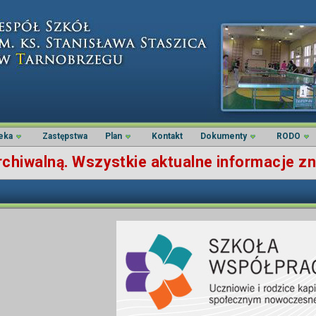
teka
Zastępstwa
Plan
Kontakt
Dokumenty
RODO
hiwalną. Wszystkie aktualne informacje zna