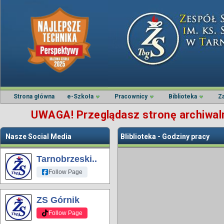
Strona główna
e-Szkoła
Pracownicy
Biblioteka
Z
UWAGA! Przeglądasz stronę archiwalną
Nasze Social Media
Bliblioteka - Godziny pracy
Tarnobrzeski..
Follow Page
ZS Górnik
Follow Page