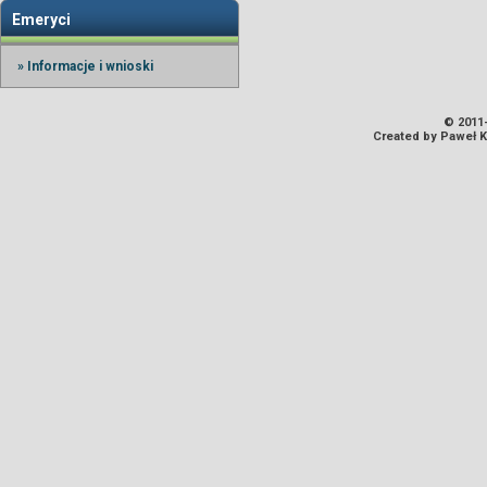
Emeryci
» Informacje i wnioski
© 2011-
Created by Paweł 