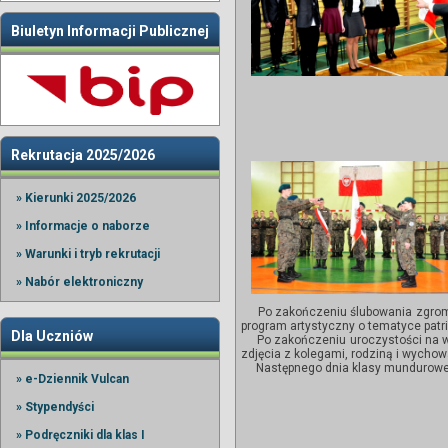
Biuletyn Informacji Publicznej
Rekrutacja 2025/2026
» Kierunki 2025/2026
» Informacje o naborze
» Warunki i tryb rekrutacji
» Nabór elektroniczny
Po zakończeniu ślubowania zgromadz
program artystyczny o tematyce patr
Dla Uczniów
Po zakończeniu uroczystości na wsz
zdjęcia z kolegami, rodziną i wychow
Następnego dnia klasy mundurowe wz
» e-Dziennik Vulcan
» Stypendyści
» Podręczniki dla klas I