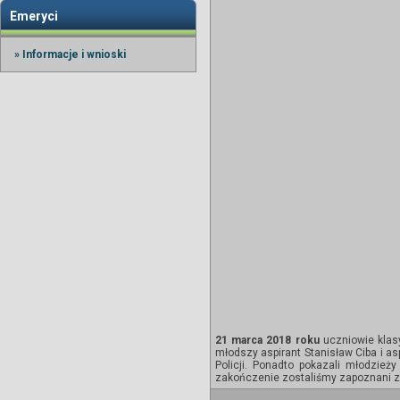
Emeryci
» Informacje i wnioski
21 marca 2018 roku
uczniowie klas
młodszy aspirant Stanisław Ciba i asp
Policji. Ponadto pokazali młodzież
zakończenie zostaliśmy zapoznani z