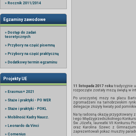
» Rocznik 2011/2014
Egzaminy zawodowe
» Dostęp do zadań
teoretycznych
» Przybory na część pisemną
» Przybory na część praktyczną
» Dodatkowy termin egzaminu
Projekty UE
11 listopada 2017 roku
tradycyjnie 
rozpoczęte zostały mszą świętą w in
» Erasmus+ 2021
Po uroczystej mszy na placu Barto
» Staże i praktyki - PO WER
zgromadzeni na tarnobrzeskim rynku
delegacje złożyły kwiaty pod pomnik
» Staże i praktyki - POKL
Na tę radosną okazję przygotowany zo
» Mobilność Kadry Naucz.
I-ego Międzyprzedszkolnego Konkursu
Św. Józefa, laureatki VII Konkursu P
» Leonardo da Vinci
oraz Karolina Szewc z Gimnazjum 
zaprezentowali pokaz musztry paradne
» Comenius