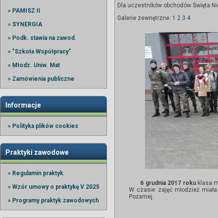
Dla uczestników obchodów Święta Nie
» PAMISZ II
Galerie zewnętrzne:
1
2
3
4
» SYNERGIA
» Podk. stawia na zawod.
» "Szkoła Współpracy"
» Młodz. Uniw. Mat
» Zamówienia publiczne
Informacje
» Polityka plików cookies
Praktyki zawodowe
» Regulamin praktyk
6 grudnia 2017 roku
klasa m
» Wzór umowy o praktykę V 2025
W czasie zajęć młodzież miała
Pożarnej.
» Programy praktyk zawodowych