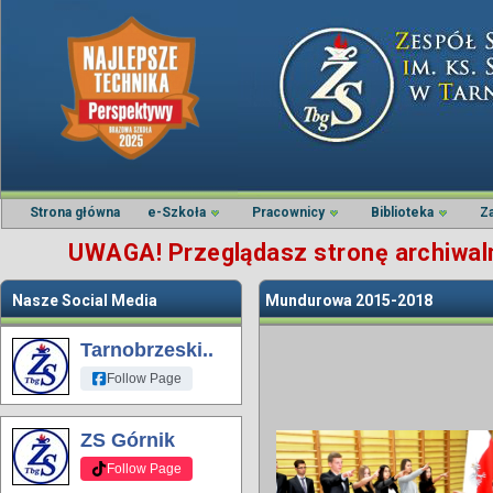
Strona główna
e-Szkoła
Pracownicy
Biblioteka
Z
UWAGA! Przeglądasz stronę archiwalną
Nasze Social Media
Mundurowa 2015-2018
Tarnobrzeski..
Follow Page
ZS Górnik
Follow Page